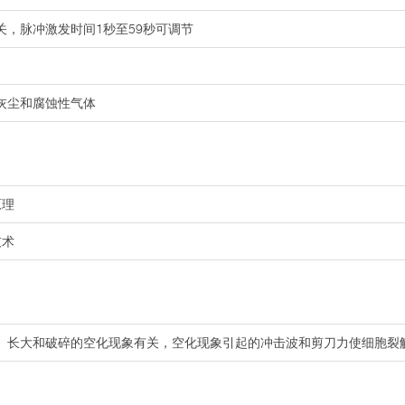
，脉冲激发时间1秒至59秒可调节
灰尘和腐蚀性气体
原理
技术
、长大和破碎的空化现象有关，空化现象引起的冲击波和剪刀力使细胞裂