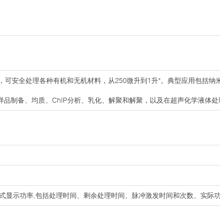
505，可安全处理各种有机和无机材料，从250微升到1升*。典型应用包括
样品制备、均质、ChIP分析、乳化、解聚和解聚，以及在超声化学液体
字式显示功率,包括处理时间、剩余处理时间、脉冲激发时间和次数、实际